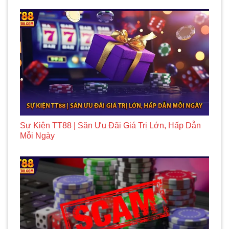
Sự Kiện TT88 | Săn Ưu Đãi Giá Trị Lớn, Hấp Dẫn
Mỗi Ngày