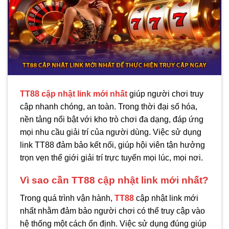
TT88 cập nhật link mới nhất
giúp người chơi truy
cập nhanh chóng, an toàn. Trong thời đại số hóa,
nền tảng nổi bật với kho trò chơi đa dạng, đáp ứng
mọi nhu cầu giải trí của người dùng. Việc sử dụng
link TT88 đảm bảo kết nối, giúp hội viên tận hưởng
trọn vẹn thế giới giải trí trực tuyến mọi lúc, mọi nơi.
Vì sao cần TT88 cập nhật link mới nhất?
Trong quá trình vận hành,
TT88
cập nhật link mới
nhất nhằm đảm bảo người chơi có thể truy cập vào
hệ thống một cách ổn định. Việc sử dụng đúng giúp