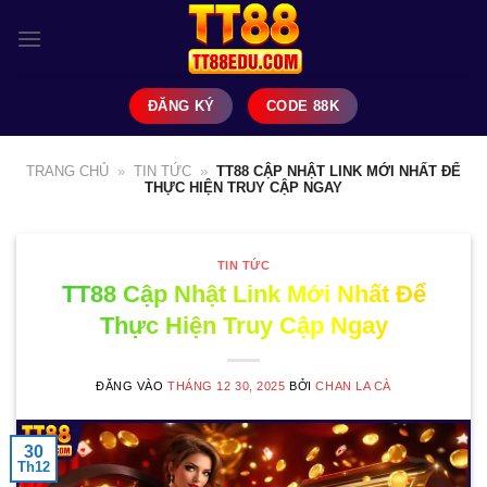
Bỏ
qua
nội
dung
ĐĂNG KÝ
CODE 88K
TRANG CHỦ
»
TIN TỨC
»
TT88 CẬP NHẬT LINK MỚI NHẤT ĐỂ
THỰC HIỆN TRUY CẬP NGAY
TIN TỨC
TT88 Cập Nhật Link Mới Nhất Để
Thực Hiện Truy Cập Ngay
ĐĂNG VÀO
THÁNG 12 30, 2025
BỞI
CHAN LA CÀ
30
Th12