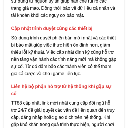
sử dụng từ nguồn uy tín giúp hạn chế rủi ro các
trang giả mạo. Đồng thời bảo vệ dữ liệu cá nhân và
tài khoản khỏi các nguy cơ bảo mật.
Cập nhật trình duyệt cùng các thiết bị
Sử dụng trình duyệt phiên bản mới nhất và các thiết
bị bảo mật giúp việc thực hiện ổn định hơn, giảm
thiểu lỗi kỹ thuật. Việc cập nhật định kỳ cũng hỗ trợ
nền tảng vận hành các tính năng mới mà không gặp
sự cố. Từ đó đảm bảo các thành viên có thể tham
gia cá cược và chơi game liên tục.
Liên hệ bộ phận hỗ trợ từ hệ thống khi gặp sự
cố
TT88 cập nhật link mới nhất cung cấp đội ngũ hỗ
trợ 24/7 để giải quyết các vấn đề liên quan đến truy
cập, đăng nhập hoặc giao dịch trên hệ thống. Khi
gặp khó khăn trong quá trình thực hiện, người chơi