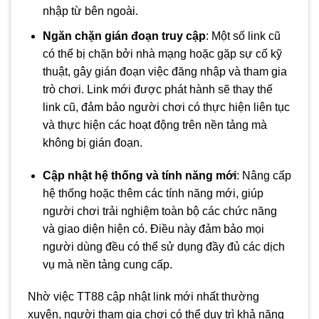
nhập từ bên ngoài.
Ngăn chặn gián đoạn truy cập
: Một số link cũ
có thể bị chặn bởi nhà mạng hoặc gặp sự cố kỹ
thuật, gây gián đoạn việc đăng nhập và tham gia
trò chơi. Link mới được phát hành sẽ thay thế
link cũ, đảm bảo người chơi có thực hiện liên tục
và thực hiện các hoạt động trên nền tảng mà
không bị gián đoạn.
Cập nhật hệ thống và tính năng mới
: Nâng cấp
hệ thống hoặc thêm các tính năng mới, giúp
người chơi trải nghiệm toàn bộ các chức năng
và giao diện hiện có. Điều này đảm bảo mọi
người dùng đều có thể sử dụng đầy đủ các dịch
vụ mà nền tảng cung cấp.
Nhờ việc TT88 cập nhật link mới nhất thường
xuyên, người tham gia chơi có thể duy trì khả năng