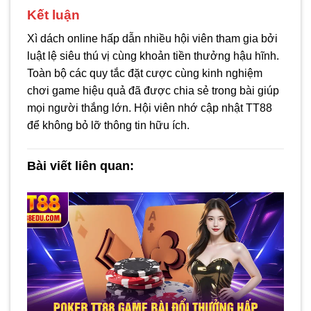
Kết luận
Xì dách online hấp dẫn nhiều hội viên tham gia bởi
luật lệ siêu thú vị cùng khoản tiền thưởng hậu hĩnh.
Toàn bộ các quy tắc đặt cược cùng kinh nghiệm
chơi game hiệu quả đã được chia sẻ trong bài giúp
mọi người thắng lớn. Hội viên nhớ cập nhật TT88
để không bỏ lỡ thông tin hữu ích.
Bài viết liên quan: