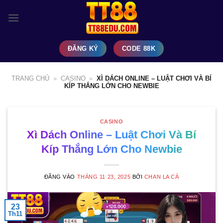
Bỏ
qua
nội
dung
ĐĂNG KÝ
CODE 88K
TRANG CHỦ
»
CASINO
»
XÌ DÁCH ONLINE – LUẬT CHƠI VÀ BÍ
KÍP THẮNG LỚN CHO NEWBIE
CASINO
Xì Dách Online – Luật Chơi Và Bí
Kíp Thắng Lớn Cho Newbie
ĐĂNG VÀO
THÁNG 11 23, 2025
BỞI
CHAN LA CÀ
23
Th11