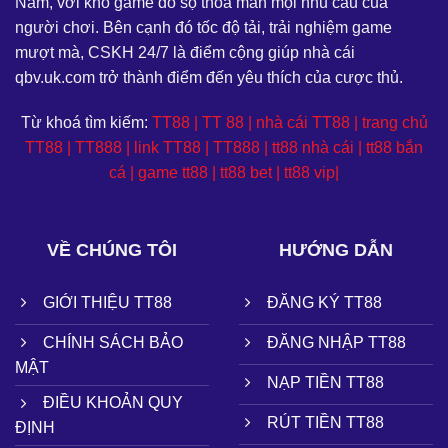
Nam, với kho game đồ sộ thoả mãn mọi nhu cầu của
người chơi. Bên cạnh đó tốc độ tải, trải nghiệm game
mượt mà, CSKH 24/7 là điểm cộng giúp nhà cái
qbv.uk.com
trở thành điểm đến yêu thích của cược thủ.
Từ khoá tìm kiếm:
TT88 | TT 88 | nhà cái TT88 | trang chủ
TT88 | TT888 | link TT88 | TT888 |
tt88 nhà cái | tt88 bắn
cá | game tt88 | tt88 bet | tt88 vip|
VỀ CHÚNG TÔI
HƯỚNG DẪN
GIỚI THIỆU TT88
ĐĂNG KÝ TT88
CHÍNH SÁCH BẢO
ĐĂNG NHẬP TT88
MẬT
NẠP TIỀN TT88
ĐIỀU KHOẢN QUY
RÚT TIỀN TT88
ĐỊNH