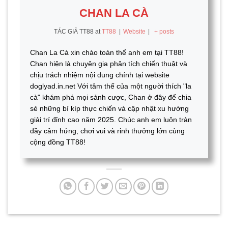
CHAN LA CÀ
TÁC GIẢ TT88
at
TT88
|
Website
|
+ posts
Chan La Cà xin chào toàn thể anh em tại TT88!
Chan hiện là chuyên gia phân tích chiến thuật và
chịu trách nhiệm nội dung chính tại website
doglyad.in.net Với tâm thế của một người thích "la
cà" khám phá mọi sảnh cược, Chan ở đây để chia
sẻ những bí kíp thực chiến và cập nhật xu hướng
giải trí đỉnh cao năm 2025. Chúc anh em luôn tràn
đầy cảm hứng, chơi vui và rinh thưởng lớn cùng
cộng đồng TT88!