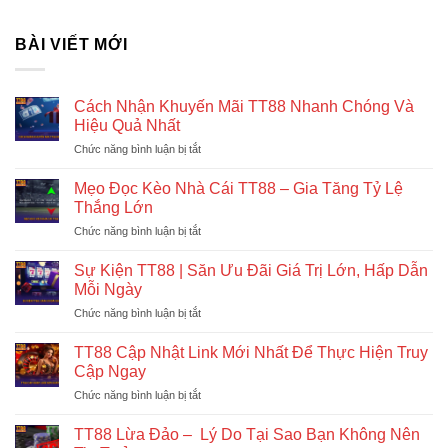
BÀI VIẾT MỚI
Cách Nhận Khuyến Mãi TT88 Nhanh Chóng Và
Hiệu Quả Nhất
ở
Chức năng bình luận bị tắt
Cách
Nhận
Mẹo Đọc Kèo Nhà Cái TT88 – Gia Tăng Tỷ Lệ
Khuyến
Thắng Lớn
Mãi
ở
Chức năng bình luận bị tắt
TT88
Mẹo
Nhanh
Đọc
Chóng
Sự Kiện TT88 | Săn Ưu Đãi Giá Trị Lớn, Hấp Dẫn
Kèo
Và
Mỗi Ngày
Nhà
Hiệu
ở
Chức năng bình luận bị tắt
Cái
Quả
Sự
TT88
Nhất
Kiện
–
TT88 Cập Nhật Link Mới Nhất Để Thực Hiện Truy
TT88
Gia
Cập Ngay
|
Tăng
ở
Chức năng bình luận bị tắt
Săn
Tỷ
TT88
Ưu
Lệ
Cập
Đãi
TT88 Lừa Đảo – Lý Do Tại Sao Bạn Không Nên
Thắng
Nhật
Giá