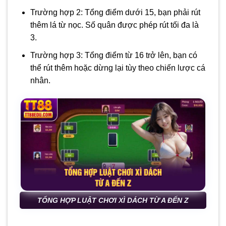
Trường hợp 2: Tổng điểm dưới 15, bạn phải rút
thêm lá từ nọc. Số quân được phép rút tối đa là
3.
Trường hợp 3: Tổng điểm từ 16 trở lên, bạn có
thể rút thêm hoặc dừng lại tùy theo chiến lược cá
nhân.
TỔNG HỢP LUẬT CHƠI XÌ DÁCH TỪ A ĐẾN Z